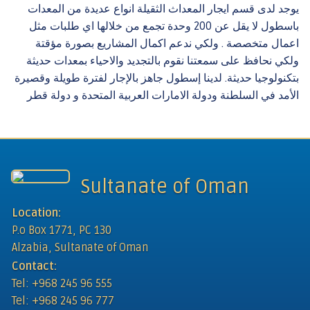
يوجد لدى قسم ايجار المعداث الثقيلة انواع عديدة من المعدات
باسطول لا يقل عن 200 وحدة تجمع من خلالها اي طلبات مثل
اعمال متخصصة . ولكي ندعم اكمال المشاريع بصورة مؤقتة
ولكي نحافظ على سمعتنا نقوم بالتجديد والاحياء بمعدات حديثة
بتكنولوجيا حديثة. لدينا إسطول جاهز بالإجار لفترة طويلة وقصيرة
الأمد في السلطنة ودولة الامارات العربية المتحدة و دولة قطر
Sultanate of Oman
Location:
P.o Box 1771, PC 130
Alzabia, Sultanate of Oman
Contact:
Tel: +968 245 96 555
Tel: +968 245 96 777