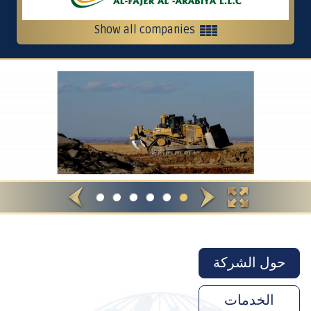
Show all companies
Heavy equipment and contracting
Contracting, services and trading
Crushers
International Restaurants
حول الشركة
الخدمات